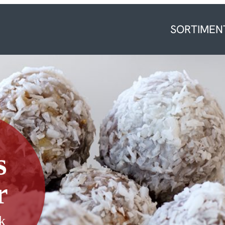
SORTIMEN
s
r
k