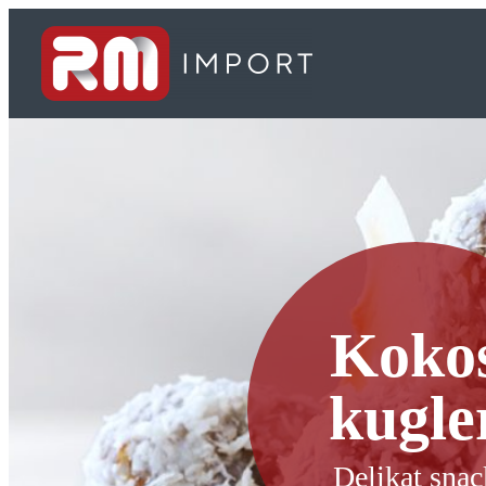
Spring
til
indhold
Koko
kugle
Delikat snac